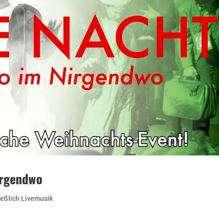
irgendwo
ießlich Livemusik