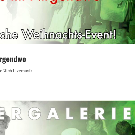
irgendwo
ießlich Livemusik