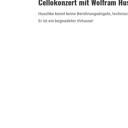
Cellokonzert mit Wolfram Hu
Huschke kennt keine Berührungsängste, technisch 
Er ist ein begnadeter Virtuose!