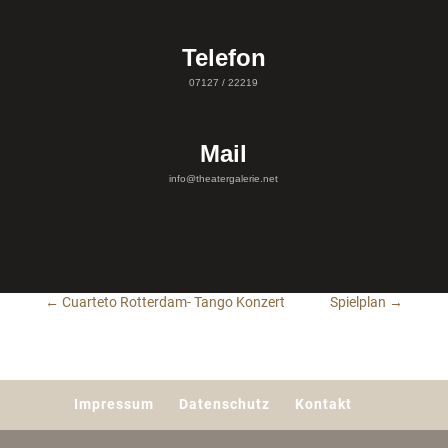
Telefon
07127 / 22219
Mail
info@theatergalerie.net
←
Cuarteto Rotterdam- Tango Konzert
Spielplan
→
Impressum
Datenschutz
Kontakt