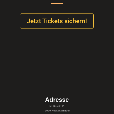
Jetzt Tickets sichern!
Adresse
Im Gässle 11
72666 Neckartailfingen