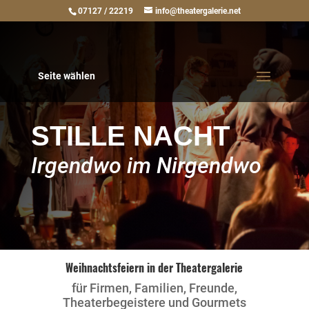
07127 / 22219
info@theatergalerie.net
Seite wählen
STILLE NACHT
Irgendwo im Nirgendwo
Weihnachtsfeiern in der Theatergalerie
für Firmen, Familien, Freunde,
Theaterbegeistere und Gourmets