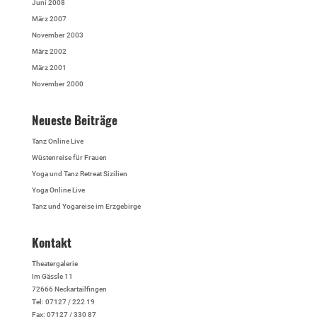
Juni 2008
März 2007
November 2003
März 2002
März 2001
November 2000
Neueste Beiträge
Tanz Online Live
Wüstenreise für Frauen
Yoga und Tanz Retreat Sizilien
Yoga Online Live
Tanz und Yogareise im Erzgebirge
Kontakt
Theatergalerie
Im Gässle 11
72666 Neckartailfingen
Tel: 07127 / 222 19
Fax: 07127 / 330 87