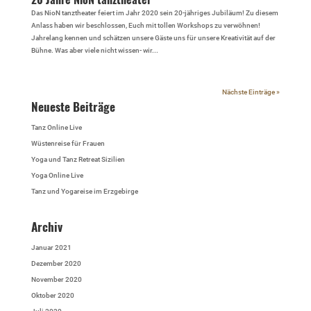
Das NioN tanztheater feiert im Jahr 2020 sein 20-jähriges Jubiläum! Zu diesem
Anlass haben wir beschlossen, Euch mit tollen Workshops zu verwöhnen!
Jahrelang kennen und schätzen unsere Gäste uns für unsere Kreativität auf der
Bühne. Was aber viele nicht wissen- wir...
Nächste Einträge »
Neueste Beiträge
Tanz Online Live
Wüstenreise für Frauen
Yoga und Tanz Retreat Sizilien
Yoga Online Live
Tanz und Yogareise im Erzgebirge
Archiv
Januar 2021
Dezember 2020
November 2020
Oktober 2020