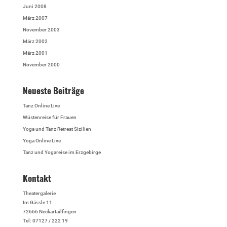
Juni 2008
März 2007
November 2003
März 2002
März 2001
November 2000
Neueste Beiträge
Tanz Online Live
Wüstenreise für Frauen
Yoga und Tanz Retreat Sizilien
Yoga Online Live
Tanz und Yogareise im Erzgebirge
Kontakt
Theatergalerie
Im Gässle 11
72666 Neckartailfingen
Tel: 07127 / 222 19